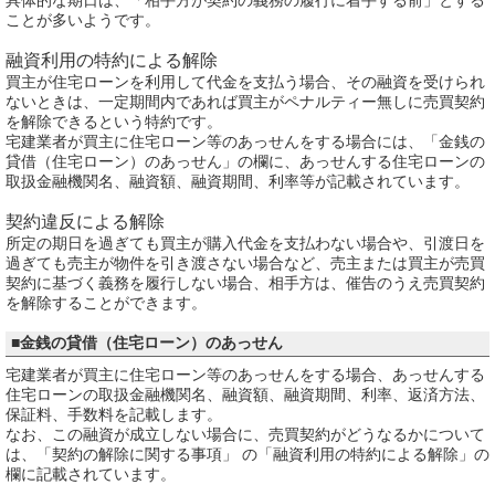
ことが多いようです。
融資利用の特約による解除
買主が住宅ローンを利用して代金を支払う場合、その融資を受けられ
ないときは、一定期間内であれば買主がペナルティー無しに売買契約
を解除できるという特約です。
宅建業者が買主に住宅ローン等のあっせんをする場合には、「金銭の
貸借（住宅ローン）のあっせん」の欄に、あっせんする住宅ローンの
取扱金融機関名、融資額、融資期間、利率等が記載されています。
契約違反による解除
所定の期日を過ぎても買主が購入代金を支払わない場合や、引渡日を
過ぎても売主が物件を引き渡さない場合など、売主または買主が売買
契約に基づく義務を履行しない場合、相手方は、催告のうえ売買契約
を解除することができます。
■金銭の貸借（住宅ローン）のあっせん
宅建業者が買主に住宅ローン等のあっせんをする場合、あっせんする
住宅ローンの取扱金融機関名、融資額、融資期間、利率、返済方法、
保証料、手数料を記載します。
なお、この融資が成立しない場合に、売買契約がどうなるかについて
は、「契約の解除に関する事項」 の「融資利用の特約による解除」の
欄に記載されています。