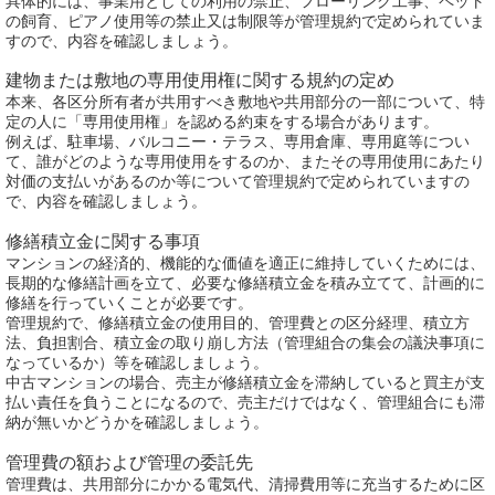
具体的には、事業用としての利用の禁止、フローリング工事、ペット
の飼育、ピアノ使用等の禁止又は制限等が管理規約で定められていま
すので、内容を確認しましょう。
建物または敷地の専用使用権に関する規約の定め
本来、各区分所有者が共用すべき敷地や共用部分の一部について、特
定の人に「専用使用権」を認める約束をする場合があります。
例えば、駐車場、バルコニー・テラス、専用倉庫、専用庭等につい
て、誰がどのような専用使用をするのか、またその専用使用にあたり
対価の支払いがあるのか等について管理規約で定められていますの
で、内容を確認しましょう。
修繕積立金に関する事項
マンションの経済的、機能的な価値を適正に維持していくためには、
長期的な修繕計画を立て、必要な修繕積立金を積み立てて、計画的に
修繕を行っていくことが必要です。
管理規約で、修繕積立金の使用目的、管理費との区分経理、積立方
法、負担割合、積立金の取り崩し方法（管理組合の集会の議決事項に
なっているか）等を確認しましょう。
中古マンションの場合、売主が修繕積立金を滞納していると買主が支
払い責任を負うことになるので、売主だけではなく、管理組合にも滞
納が無いかどうかを確認しましょう。
管理費の額および管理の委託先
管理費は、共用部分にかかる電気代、清掃費用等に充当するために区