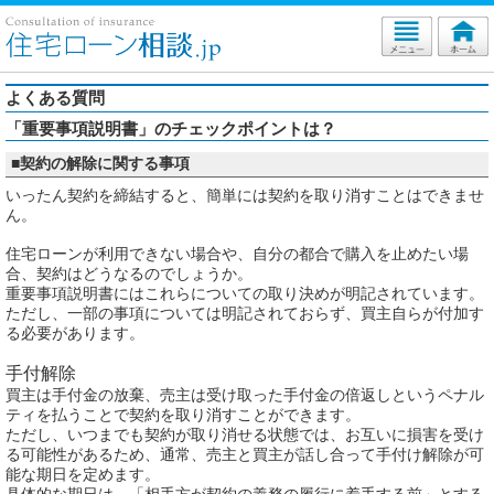
よくある質問
「重要事項説明書」のチェックポイントは？
■契約の解除に関する事項
いったん契約を締結すると、簡単には契約を取り消すことはできませ
ん。
住宅ローンが利用できない場合や、自分の都合で購入を止めたい場
合、契約はどうなるのでしょうか。
重要事項説明書にはこれらについての取り決めが明記されています。
ただし、一部の事項については明記されておらず、買主自らが付加す
る必要があります。
手付解除
買主は手付金の放棄、売主は受け取った手付金の倍返しというペナル
ティを払うことで契約を取り消すことができます。
ただし、いつまでも契約が取り消せる状態では、お互いに損害を受け
る可能性があるため、通常、売主と買主が話し合って手付け解除が可
能な期日を定めます。
具体的な期日は、「相手方が契約の義務の履行に着手する前」とする