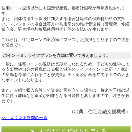
住宅ローン返済以外にも固定資産税、都市計画税が毎年課税されま
す。
また、団体信用生命保険に加入する場合は毎年の保険特約料の支払
い、マンションの場合は毎月の共用部分の維持管理費（管理費、修繕
積立金、駐車場や駐輪場使用料等）等の支払いが生じます。
これらは、住宅ローンの返済額にプラスした負担となりますので注意
が必要です。
ポイント３．ライフプランを念頭に置いて考えましょう。
一般に、住宅ローンの返済は長期間にわたるため、子どもの進学によ
る支出増や自分の退職による収入減等のライフイベントに応じた家計
の変動を考慮に入れることが資金計画・返済計画を立てる上での大き
なポイントになります。
また、夫婦で収入合算して資金計画を立てる場合は、将来お子様の誕
生に伴う離職など返済が困難となる可能性もありますので、注意が必
要です。
（出典：住宅金融支援機構）
<< よくある質問の一覧